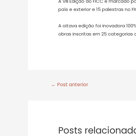
A VIII Edição do FICC é marcado p
país e exterior e 15 palestras no F
A oitava edição foi inovadora 100
obras inscritas em 25 categorias 
Navegação
←
Post anterior
de
Post
Posts relacionad