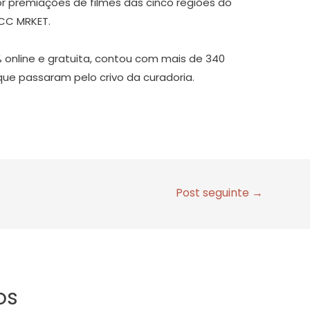
or premiações de filmes das cinco regiões do
ICC MRKET.
% online e gratuita, contou com mais de 340
que passaram pelo crivo da curadoria.
Post seguinte
→
os