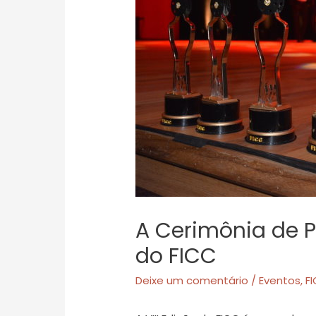
A Cerimônia de P
do FICC
Deixe um comentário
/
Eventos
,
F