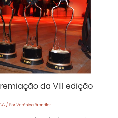
remiação da VIII edição
ICC
/ Por
Verônica Brendler