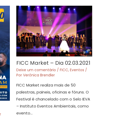
FICC Market – Dia 02.03.2021
Deixe um comentário
/
FICC
,
Eventos
/
Por
Verônica Brendler
FICC Market realiza mais de 50
palestras, paineis, oficinas e fóruns. O
Festival é chancelado com o Selo IEVA
– Instituto Eventos Ambientais, como
evento…
r