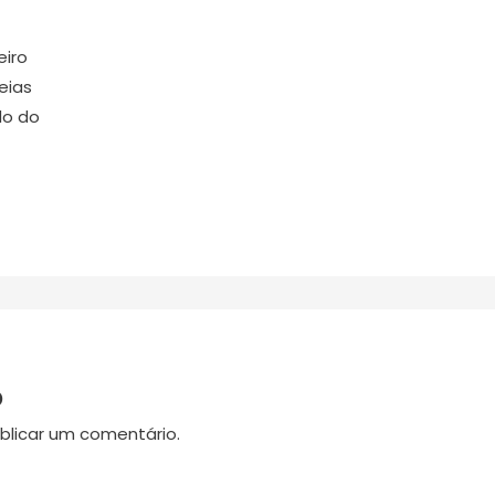
eiro
eias
do do
o
blicar um comentário.