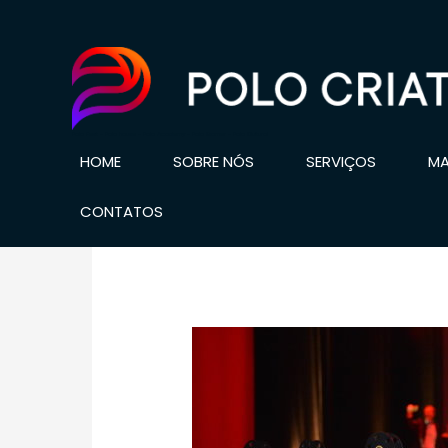
Ir
para
o
conteúdo
Polo Fest - Polo house - Polo Academy - Polo Gamer - Polo Cultural
HOME
SOBRE NÓS
SERVIÇOS
MA
CONTATOS