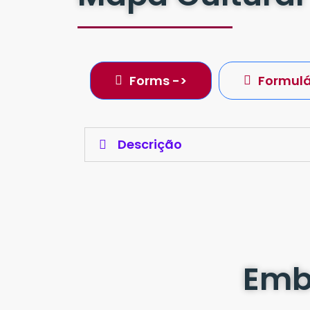
Forms ->
Formulá
Descrição
Emba