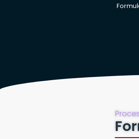
Formulá
Proces
For