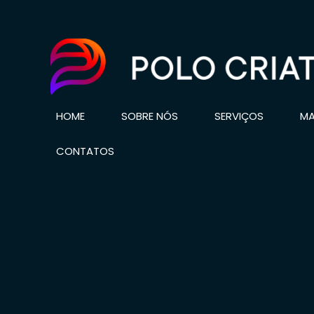
Polo Fest - Polo house - Polo Academy - Polo Gamer - Polo Cultural
HOME
SOBRE NÓS
SERVIÇOS
MA
CONTATOS