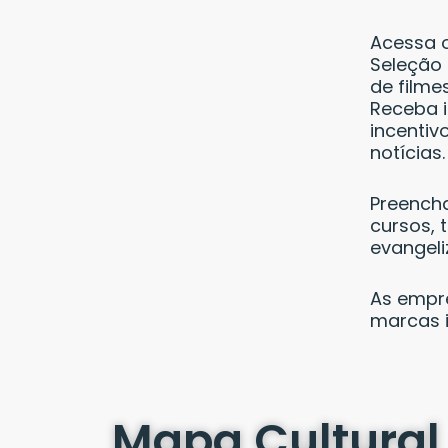
Acessa o
Seleção 
de filmes
Receba i
incentiv
notícias.
Preencha
cursos, 
evangeli
As empre
marcas i
Mapa Cultural